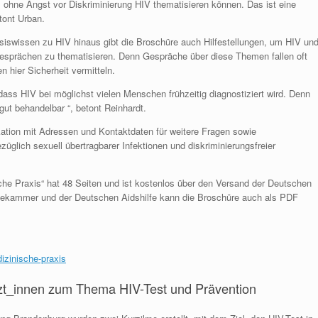
is ohne Angst vor Diskriminierung HIV thematisieren können. Das ist eine
tont Urban.
siswissen zu HIV hinaus gibt die Broschüre auch Hilfestellungen, um HIV un
gesprächen zu thematisieren. Denn Gespräche über diese Themen fallen oft
n hier Sicherheit vermitteln.
ass HIV bei möglichst vielen Menschen frühzeitig diagnostiziert wird. Denn
 gut behandelbar “, betont Reinhardt.
kation mit Adressen und Kontaktdaten für weitere Fragen sowie
glich sexuell übertragbarer Infektionen und diskriminierungsfreier
che Praxis“ hat 48 Seiten und ist kostenlos über den Versand der Deutschen
rztekammer und der Deutschen Aidshilfe kann die Broschüre auch als PDF
dizinische-praxis
rzt_innen zum Thema HIV-Test und Prävention