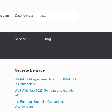
Suchen
essum
Datenschutz
nach:
Service
Blog
Neueste Beiträge
Welt-AIDS-Tag – neue Daten zu HIV/AIDS
in Deutschland
Welt-Aids-Tag 2025 Gemeinsam. Gerade
jetzt.
24. Fachtag „Sexuelle Gesundheit in
Brandenburg“