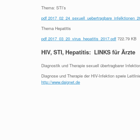
Thema: STI’s
pdf 2017_02_24_sexuell_uebertragbare_infelktionen_2
Thema Hepatitis
pdf 2017_03_20_virus_hepatitis_2017.pdf
722.79 KB
HIV, STI, Hepatitis: LINKS für Ärzte
Diagnostik und Therapie sexuell übertragbarer Infekti
Diagnose und Therapie der HIV-Infektion spwie Leitli
http://www.daignet.de