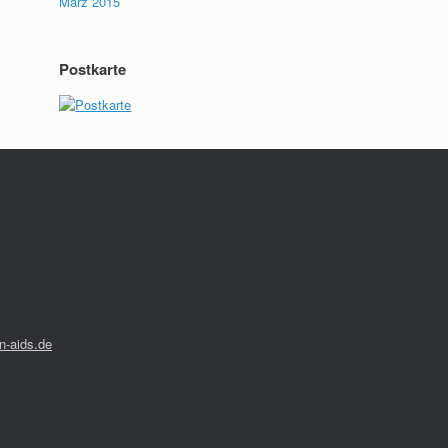
März 2015
Postkarte
-aids.de