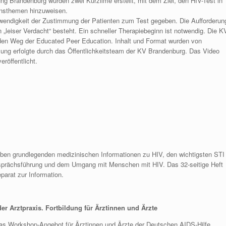
g Brandenburg wurden zwei Kurzilme erstellt, mit dem Ziel, den HIV-Test in
ionsthemen hinzuweisen.
endigkeit der Zustimmung der Patienten zum Test gegeben. Die Aufforderun
„leiser Verdacht“ besteht. Ein schneller Therapiebeginn ist notwendig. Die K
den Weg der Educated Peer Education. Inhalt und Format wurden von
tzung erfolgte durch das Öffentlichkeitsteam der KV Brandenburg. Das Video
röffentlicht.
eben grundlegenden medizinischen Informationen zu HIV, den wichtigsten STI
esprächsführung und dem Umgang mit Menschen mit HIV. Das 32-seitige Heft
parat zur Information.
der Arztpraxis. Fortbildung für Ärztinnen und Ärzte
 das Workshop-Angebot für Ärztinnen und Ärzte der Deutschen AIDS-Hilfe.