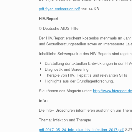
pdf flyer_endversion.pdf
198.14 KB
HIV.Report
© Deutsche AIDS Hilfe
Der HIV.Report erscheint kostenlos mehrmals im Jahr u
und Sexualberatungsstellen sowie an interessierte Lai
Inhaltliche Schwerpunkte des HIV.Reports sind rege
Darstellung der aktuellen Entwicklungen in der HIV
Diagnostik und Screening
Therapie von HIV, Hepatitis und relevanten STIs
Highlights aus der Grundlagenforschung.
Sie können das Magazin unter:
http://www.hivreport.de
info+
Die info+ Broschüren informieren ausführlich um The
Thema: Infektion und Therapie
pdf 2017_05_24_info_plus_hiv_infektion_2017.pdf
2.3