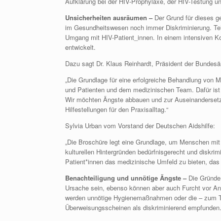
Aufklärung bei der HIV-Prophylaxe, der HIV-Testung 
Unsicherheiten ausräumen –
Der Grund für dieses
im Gesundheitswesen noch immer Diskriminierung. Tei
Umgang mit HIV-Patient_innen. In einem intensiven 
entwickelt.
Dazu sagt Dr. Klaus Reinhardt, Präsident der Bundes
„Die Grundlage für eine erfolgreiche Behandlung von M
und Patienten und dem medizinischen Team. Dafür ist es 
Wir möchten Ängste abbauen und zur Auseinandersetz
Hilfestellungen für den Praxisalltag.“
Sylvia Urban vom Vorstand der Deutschen Aidshilfe:
„Die Broschüre legt eine Grundlage, um Menschen mit H
kulturellen Hintergründen bedürfnisgerecht und diskrim
Patient*innen das medizinische Umfeld zu bieten, das 
Benachteiligung und unnötige Ängste –
Die Gründe 
Ursache sein, ebenso können aber auch Furcht vor Ans
werden unnötige Hygienemaßnahmen oder die – zum Tei
Überweisungsscheinen als diskriminierend empfunden