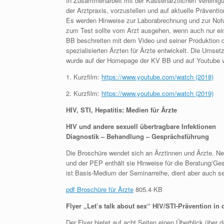
In Zusammenarbeit mit der Kassenärztlichen Vereinigun
der Arztpraxis, vorzustellen und auf aktuelle Prävent
Es werden Hinweise zur Laborabrechnung und zur Notw
zum Test sollte vom Arzt ausgehen, wenn auch nur ein 
BB beschreiten mit dem Video und seiner Produktion 
spezialisierten Ärzten für Ärzte entwickelt. Die Umse
wurde auf der Homepage der KV BB und auf Youtube ve
1. Kurzfilm:
https://www.youtube.com/watch (2018)
2. Kurzfilm:
https://www.youtube.com/watch (2019)
HIV, STI, Hepatitis: Medien für Ärzte
HIV und andere sexuell übertragbare Infektionen
Diagnostik – Behandlung – Gesprächsführung
Die Broschüre wendet sich an Ärztinnen und Ärzte. N
und der PEP enthält sie Hinweise für die Beratung/G
ist Basis-Medium der Seminarreihe, dient aber auch se
pdf Broschüre für Ärzte
805.4 KB
Flyer „Let’s talk about sex“ HIV/STI-Prävention in 
Der Flyer bietet auf acht Seiten einen Überblick über