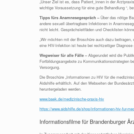
„Unser Ziel ist es, dass Patient_innen in der Arztprax
wichtige Voraussetzung für eine gute Behandlung “, be
Tipps fürs Anamnesegespräch –
Über das nötige Ba
andere sexuell übertragbare Infektionen in Anamnese
nicht leicht. Gesprächsleitfäden und Checklisten könne
„Wir möchten mit der Broschüre auch dazu beitragen, d
eine HIV-Infektion ist heute bei rechtzeitiger Diagnose
Wegweiser für alle Fälle –
Abgerundet wird die Publi
Fortbildungsangebote zu Kommunikationsstrategien bezü
Versorgung.
Die Broschüre „Informationen zu HIV für die medizinis
Aidshilfe erhältlich. Auf den Webseiten der Bundesä
heruntergeladen werden.
www.baek.de/medizinische-praxis-hiv
https://www.aidshilfe.de/shop/informationen-hiv-fur-me
Informationsfilme für Brandenburger Ä