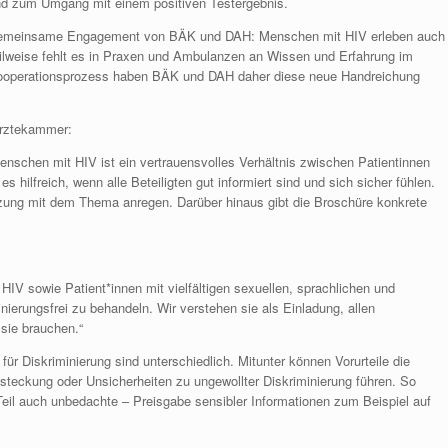
und zum Umgang mit einem positiven Testergebnis.
 gemeinsame Engagement von BÄK und DAH: Menschen mit HIV erleben auch
lweise fehlt es in Praxen und Ambulanzen an Wissen und Erfahrung im
Kooperationsprozess haben BÄK und DAH daher diese neue Handreichung
ärztekammer:
enschen mit HIV ist ein vertrauensvolles Verhältnis zwischen Patientinnen
hilfreich, wenn alle Beteiligten gut informiert sind und sich sicher fühlen.
ung mit dem Thema anregen. Darüber hinaus gibt die Broschüre konkrete
IV sowie Patient*innen mit vielfältigen sexuellen, sprachlichen und
inierungsfrei zu behandeln. Wir verstehen sie als Einladung, allen
sie brauchen.“
für Diskriminierung sind unterschiedlich. Mitunter können Vorurteile die
teckung oder Unsicherheiten zu ungewollter Diskriminierung führen. So
l auch unbedachte – Preisgabe sensibler Informationen zum Beispiel auf
.