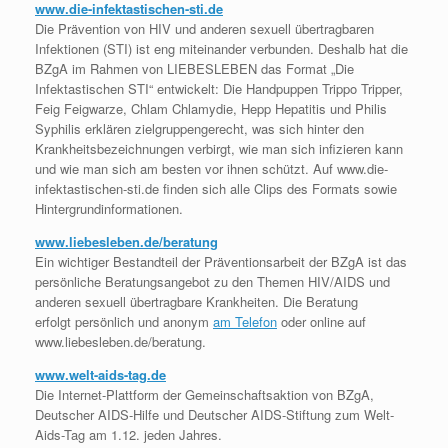
www.die-infektastischen-sti.de
Die Prävention von HIV und anderen sexuell übertragbaren
Infektionen (STI) ist eng miteinander verbunden. Deshalb hat die
BZgA im Rahmen von LIEBESLEBEN das Format „Die
Infektastischen STI“ entwickelt: Die Handpuppen Trippo Tripper,
Feig Feigwarze, Chlam Chlamydie, Hepp Hepatitis und Philis
Syphilis erklären zielgruppengerecht, was sich hinter den
Krankheitsbezeichnungen verbirgt, wie man sich infizieren kann
und wie man sich am besten vor ihnen schützt. Auf www.die-
infektastischen-sti.de finden sich alle Clips des Formats sowie
Hintergrundinformationen.
www.liebesleben.de/beratung
Ein wichtiger Bestandteil der Präventionsarbeit der BZgA ist das
persönliche Beratungsangebot zu den Themen HIV/AIDS und
anderen sexuell übertragbare Krankheiten. Die Beratung
erfolgt persönlich und anonym
am Telefon
oder online auf
www.liebesleben.de/beratung.
www.welt-aids-tag.de
Die Internet-Plattform der Gemeinschaftsaktion von BZgA,
Deutscher AIDS-Hilfe und Deutscher AIDS-Stiftung zum Welt-
Aids-Tag am 1.12. jeden Jahres.