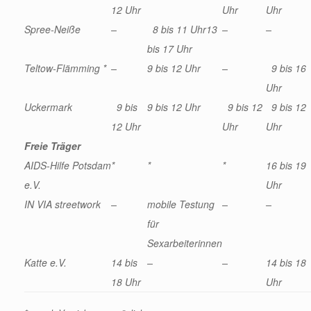
12 Uhr
Uhr
Uhr
Spree-Neiße
–
8 bis 11 Uhr
13
–
–
bis 17 Uhr
Teltow-Flämming *
–
9 bis 12 Uhr
–
9 bis 16
Uhr
Uckermark
9 bis
9 bis 12 Uhr
9 bis 12
9 bis 12
12 Uhr
Uhr
Uhr
Freie Träger
AIDS-Hilfe Potsdam
*
*
*
16 bis 19
e.V.
Uhr
IN VIA streetwork
–
mobile Testung
–
–
für
Sexarbeiterinnen
Katte e.V.
14 bis
–
–
14 bis 18
18 Uhr
Uhr