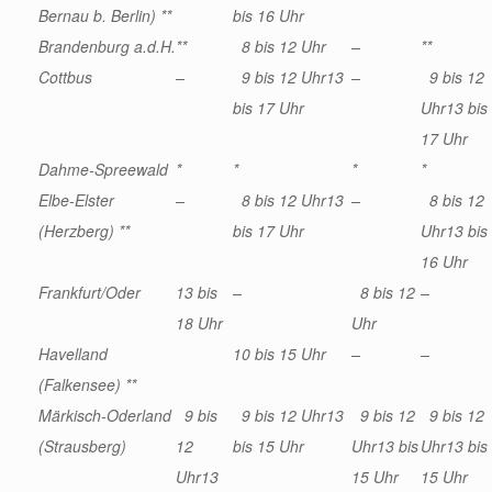
Bernau b. Berlin) **
bis 16 Uhr
Brandenburg a.d.H.
**
8 bis 12 Uhr
–
**
Cottbus
–
9 bis 12 Uhr
13
–
9 bis 12
bis 17 Uhr
Uhr
13 bis
17 Uhr
Dahme-Spreewald
*
*
*
*
Elbe-Elster
–
8 bis 12 Uhr
13
–
8 bis 12
(Herzberg) **
bis 17 Uhr
Uhr
13 bis
16 Uhr
Frankfurt/Oder
13 bis
–
8 bis 12
–
18 Uhr
Uhr
Havelland
10 bis 15 Uhr
–
–
(Falkensee) **
Märkisch-Oderland
9 bis
9 bis 12 Uhr
13
9 bis 12
9 bis 12
(Strausberg)
12
bis 15 Uhr
Uhr
13 bis
Uhr
13 bis
Uhr
13
15 Uhr
15 Uhr