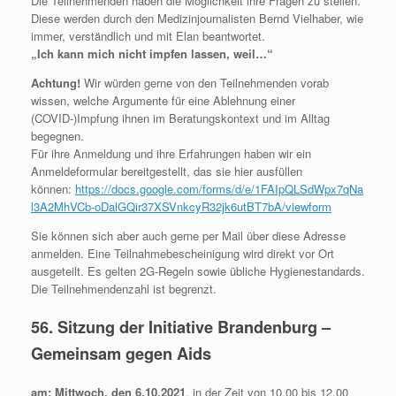
Die Teilnehmenden haben die Möglichkeit ihre Fragen zu stellen.
Diese werden durch den Medizinjournalisten Bernd Vielhaber, wie
immer, verständlich und mit Elan beantwortet.
„Ich kann mich nicht impfen lassen, weil…“
Achtung!
Wir würden gerne von den Teilnehmenden vorab
wissen, welche Argumente für eine Ablehnung einer
(COVID-)Impfung ihnen im Beratungskontext und im Alltag
begegnen.
Für ihre Anmeldung und ihre Erfahrungen haben wir ein
Anmeldeformular bereitgestellt, das sie hier ausfüllen
können:
https://docs.google.com/forms/d/e/1FAIpQLSdWpx7qNa
l3A2MhVCb-oDalGQir37XSVnkcyR32jk6utBT7bA/viewform
Sie können sich aber auch gerne per Mail über diese Adresse
anmelden. Eine Teilnahmebescheinigung wird direkt vor Ort
ausgeteilt. Es gelten 2G-Regeln sowie übliche Hygienestandards.
Die Teilnehmendenzahl ist begrenzt.
56. Sitzung der Initiative Brandenburg –
Gemeinsam gegen Aids
am: Mittwoch, den 6.10.2021
, in der Zeit von 10.00 bis 12.00