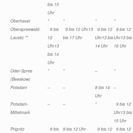
bis 15
Uhr
Oberhavel
*
*
*
*
Oberspreewald-
9 bis
9 bis 12 Uhr
13
9 bis 12
9 bis 12
Lausitz **
12
bis 17 Uhr
Uhr
13 bis
Uhr
13 bis
Uhr
13
14 Uhr
16 Uhr
bis 14
Uhr
Oder-Spree
*
*
–
*
(Beeskow)
Potsdam
–
–
8 bis 14
–
Uhr
Potsdam-
–
–
*
9 bis 12
Mittelmark
Uhr
13 bis
15 Uhr
Prignitz
9 bis
9 bis 12 Uhr
9 bis 12
9 bis 12