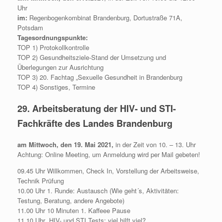
Uhr
im:
Regenbogenkombinat Brandenburg, Dortustraße 71A,
Potsdam
Tagesordnungspunkte:
TOP 1) Protokollkontrolle
TOP 2) Gesundheitsziele-Stand der Umsetzung und
Überlegungen zur Ausrichtung
TOP 3) 20. Fachtag „Sexuelle Gesundheit in Brandenburg
TOP 4) Sonstiges, Termine
29. Arbeitsberatung der HIV- und STI-
Fachkräfte des Landes Brandenburg
am Mittwoch, den 19. Mai 2021,
in der Zeit von 10. – 13. Uhr
Achtung: Online Meeting, um Anmeldung wird per Mail gebeten!
09.45 Uhr Willkommen, Check In, Vorstellung der Arbeitsweise,
Technik Prüfung
10.00 Uhr 1. Runde: Austausch (Wie geht´s, Aktivitäten:
Testung, Beratung, andere Angebote)
11.00 Uhr 10 Minuten 1. Kaffeee Pause
11.10 Uhr „HIV- und STI Tests: viel hilft viel?