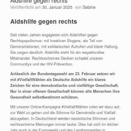
Aidshilfe gegen rechts
Veröffentlicht am
30. Januar 2025
von
Sabine
Aidshilfe gegen rechts
Seit vielen Jahren engagieren sich Aidshilfen gegen
Rechtspopulismus: mit kreativen Slogans, als Teil von
Demonstrationen, mit solidarischen Aufrufen und klarer Haltung.
Sie zeigen deutlich: Aidshilfe steht für ein respektvolles
Miteinander. Rechtsextremes Denken schadet unseren
Communitys und der HIV-Prävention.
Anlässlich der Bundestagswahl am 23. Februar setzen wir
mit #VielfaltWählen
als Deutsche Aidshilfe ein klares
Zeichen für eine demokratische und vielfältige Gesellschaft.
Nur in einer offenen Gesellschaft können alle Menschen ihre
Gesundheit selbstbestimmt schützen.
Mit unserer Online-Kampagne #VielfaltWählen rufen wir dazu auf,
zur Wahl zu gehen und die Stimme für Demokratie und Vielfalt
abzugeben. In Deutschland werden rassistische Stimmen und
rechtsextreme Meinungen immer lauter. Dies hat sich im letzten
Jahr auch in der Europawahl und den Landtagswahlen in