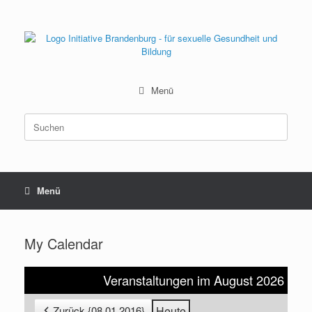
Zum
Inhalt
springen
Menü
Suchen
nach:
Menü
My Calendar
Veranstaltungen im August 2026
Zurück {08.01.2016}
Heute