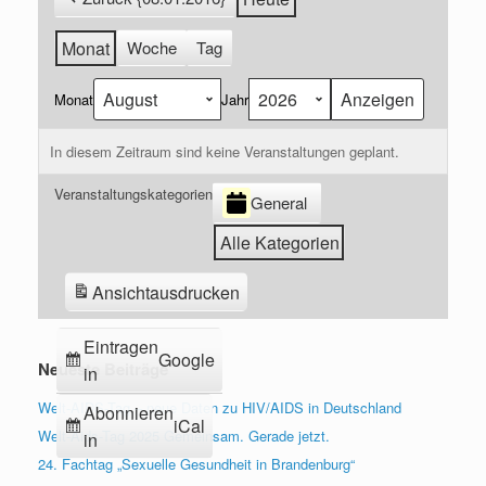
Monat
Woche
Tag
Monat
Jahr
In diesem Zeitraum sind keine Veranstaltungen geplant.
Veranstaltungskategorien
General
Alle Kategorien
Ansicht
ausdrucken
Eintragen
Google
Neueste Beiträge
in
Welt-AIDS-Tag – neue Daten zu HIV/AIDS in Deutschland
Abonnieren
iCal
Welt-Aids-Tag 2025 Gemeinsam. Gerade jetzt.
in
24. Fachtag „Sexuelle Gesundheit in Brandenburg“