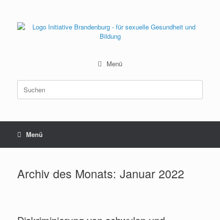
Zum
Inhalt
springen
Menü
Suchen
nach:
Menü
Archiv des Monats:
Januar 2022