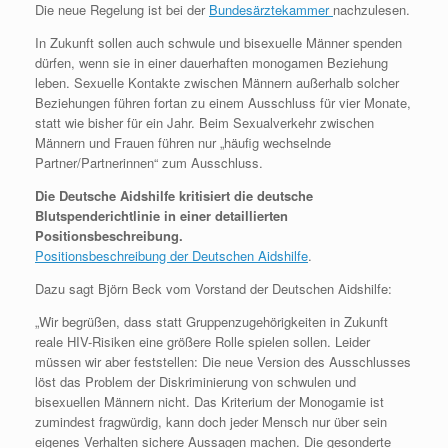
Die neue Regelung ist bei der
Bundesärztekammer
nachzulesen.
In Zukunft sollen auch schwule und bisexuelle Männer spenden
dürfen, wenn sie in einer dauerhaften monogamen Beziehung
leben. Sexuelle Kontakte zwischen Männern außerhalb solcher
Beziehungen führen fortan zu einem Ausschluss für vier Monate,
statt wie bisher für ein Jahr. Beim Sexualverkehr zwischen
Männern und Frauen führen nur „häufig wechselnde
Partner/Partnerinnen“ zum Ausschluss.
Die Deutsche Aidshilfe kritisiert die deutsche
Blutspenderichtlinie in einer detaillierten
Positionsbeschreibung.
Positionsbeschreibung der Deutschen Aidshilfe
.
Dazu sagt Björn Beck vom Vorstand der Deutschen Aidshilfe:
„Wir begrüßen, dass statt Gruppenzugehörigkeiten in Zukunft
reale HIV-Risiken eine größere Rolle spielen sollen. Leider
müssen wir aber feststellen: Die neue Version des Ausschlusses
löst das Problem der Diskriminierung von schwulen und
bisexuellen Männern nicht. Das Kriterium der Monogamie ist
zumindest fragwürdig, kann doch jeder Mensch nur über sein
eigenes Verhalten sichere Aussagen machen. Die gesonderte