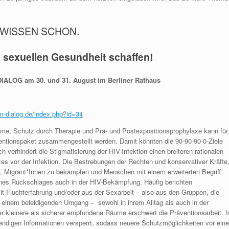
NWISSEN SCHON.
 sexuellen Gesundheit schaffen!
DIALOG am 30. und 31. August im Berliner Rathaus
im-dialog.de/index.php?id=34
e, Schutz durch Therapie und Prä- und Postexpositionsprophylaxe kann für
ventionspaket zusammengestellt werden. Damit könnten die 90-90-90-0-Ziele
verhindert die Stigmatisierung der HIV-Infektion einen breiteren rationalen
zes vor der Infektion. Die Bestrebungen der Rechten und konservativer Kräfte
n, Migrant*Innen zu bekämpfen und Menschen mit einem erweiterten Begriff
 eines Rückschlages auch in der HIV-Bekämpfung. Häufig berichten
Fluchterfahrung und/oder aus der Sexarbeit – also aus den Gruppen, die
n einem beleidigenden Umgang – sowohl in ihrem Alltag als auch in der
 kleinere als sicherer empfundene Räume erschwert die Präventionsarbeit. I
ndigen Informationen versperrt, sodass neuere Schutzmöglichkeiten vor eine