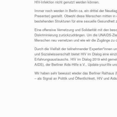
HIV-Infektion nicht genutzt werden können.
Immer noch werden in Berlin ca. ein drittel der Neudi
Presenter) gestellt. Obwohl diese Menschen mitten in 
bestehenden Strukturen für eine sexuelle Gesundheit 
Eine offensive Vernetzung und Solidarität mit den bes
Diskriminierung zurückzudrängen. Um die UNAIDS-Ziele
Menschen neu vernetzen und wie wir die Zugänge zu d
Durch die Vielfalt der teilnehmender Experten*innen u
und Sozialwissenschaft bietet HIV im Dialog eine einzi
Erfahrungsaustauschs. HIV im Dialog 2019 wird gemei
AIDS), der Berliner Aids-Hilfe e.V., Update-your-life u
Wir haben sehr bewusst wieder das Berliner Rathaus (
– als Signal an Politik und Öffentlichkeit, HIV und Ai