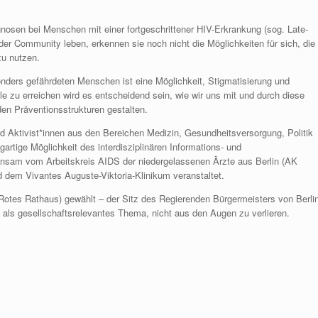
agnosen bei Menschen mit einer fortgeschrittener HIV-Erkrankung (sog. Late-
der Community leben, erkennen sie noch nicht die Möglichkeiten für sich, die
zu nutzen.
onders gefährdeten Menschen ist eine Möglichkeit, Stigmatisierung und
 zu erreichen wird es entscheidend sein, wie wir uns mit und durch diese
en Präventionsstrukturen gestalten.
nd Aktivist*innen aus den Bereichen Medizin, Gesundheitsversorgung, Politik
gartige Möglichkeit des interdisziplinären Informations- und
nsam vom Arbeitskreis AIDS der niedergelassenen Ärzte aus Berlin (AK
nd dem Vivantes Auguste-Viktoria-Klinikum veranstaltet.
Rotes Rathaus) gewählt – der Sitz des Regierenden Bürgermeisters von Berli
ds als gesellschaftsrelevantes Thema, nicht aus den Augen zu verlieren.