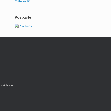
März 2015
Postkarte
-aids.de