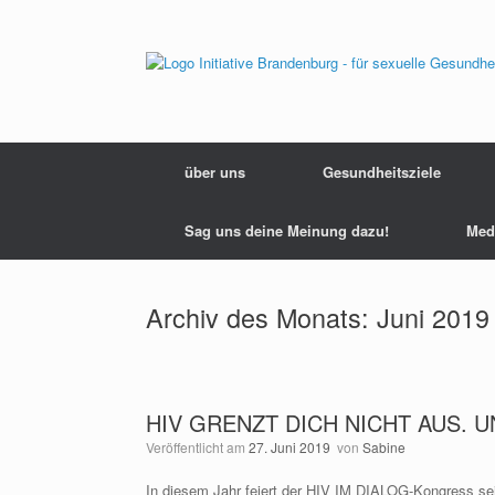
Zum
Inhalt
springen
über uns
Gesundheitsziele
Sag uns deine Meinung dazu!
Med
Archiv des Monats:
Juni 2019
HIV GRENZT DICH NICHT AUS. 
Veröffentlicht am
27. Juni 2019
von
Sabine
In diesem Jahr feiert der HIV IM DIALOG-Kongress sei