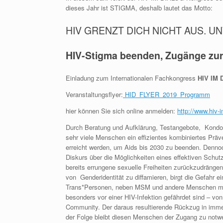
dieses Jahr ist STIGMA, deshalb lautet das Motto:
HIV GRENZT DICH NICHT AUS. U
HIV-Stigma beenden, Zugänge zur
Einladung zum Internationalen Fachkongress
HIV IM 
Veranstaltungsflyer:
HID_FLYER_2019_Programm
hier können Sie sich online anmelden:
http://www.hiv-
Durch Beratung und Aufklärung, Testangebote, Kondom
sehr viele Menschen ein effizientes kombiniertes Prä
erreicht werden, um Aids bis 2030 zu beenden. Dennoch 
Diskurs über die Möglichkeiten eines effektiven Schut
bereits errungene sexuelle Freiheiten zurückzudränge
von Genderidentität zu diffamieren, birgt die Gefahr
Trans*Personen, neben MSM und andere Menschen mit 
besonders vor einer HIV-Infektion gefährdet sind – vo
Community. Der daraus resultierende Rückzug in immer
der Folge bleibt diesen Menschen der Zugang zu notwe