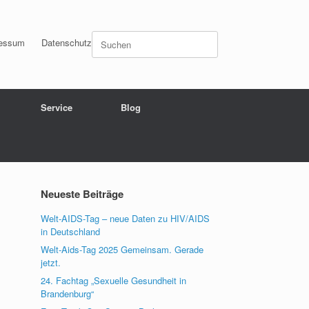
Suchen
essum
Datenschutz
nach:
Service
Blog
Neueste Beiträge
Welt-AIDS-Tag – neue Daten zu HIV/AIDS
in Deutschland
Welt-Aids-Tag 2025 Gemeinsam. Gerade
jetzt.
24. Fachtag „Sexuelle Gesundheit in
Brandenburg“