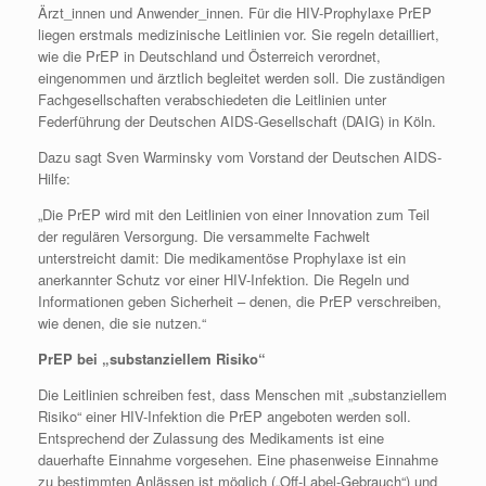
Ärzt_innen und Anwender_innen. Für die HIV-Prophylaxe PrEP
liegen erstmals medizinische Leitlinien vor. Sie regeln detailliert,
wie die PrEP in Deutschland und Österreich verordnet,
eingenommen und ärztlich begleitet werden soll. Die zuständigen
Fachgesellschaften verabschiedeten die Leitlinien unter
Federführung der Deutschen AIDS-Gesellschaft (DAIG) in Köln.
Dazu sagt Sven Warminsky vom Vorstand der Deutschen AIDS-
Hilfe:
„Die PrEP wird mit den Leitlinien von einer Innovation zum Teil
der regulären Versorgung. Die versammelte Fachwelt
unterstreicht damit: Die medikamentöse Prophylaxe ist ein
anerkannter Schutz vor einer HIV-Infektion. Die Regeln und
Informationen geben Sicherheit – denen, die PrEP verschreiben,
wie denen, die sie nutzen.“
PrEP bei „substanziellem Risiko“
Die Leitlinien schreiben fest, dass Menschen mit „substanziellem
Risiko“ einer HIV-Infektion die PrEP angeboten werden soll.
Entsprechend der Zulassung des Medikaments ist eine
dauerhafte Einnahme vorgesehen. Eine phasenweise Einnahme
zu bestimmten Anlässen ist möglich („Off-Label-Gebrauch“) und