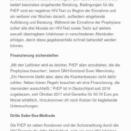
bedarf besonders eingehender Beratung. Bedingungen für die
PrEP sind ein negativer HIV-Test zu Beginn der Einnahme und
ein weiterer vier Wochen danach, außerdem eingehende
Aufklärung und Beratung. Während der Einnahme der Prophylaxe
sollen alle drei Monate ein HIV-Test sowie Tests auf weitere
sexuell übertragbare Infektionen in verschiedenen Abständen
erfolgen, damit diese gegebenenfalls schnell behandelt werden
können.
Finanzierung sicherstellen
„Mit den Leitlinien wird es leichter, PrEP allen anzubieten, die die
Prophylaxe brauchen“, betont DAH-Vorstand Sven Warminsky.
„Ein Hemmnis bleibt aber, dass die Krankenkassen nicht dafür
zahlen. Neben klaren Regeln brauchen wir eine Finanzierung, die
niemanden ausschließt.“ PrEP ist in Deutschland seit 2016
zugelassen, seit Oktober 2017 sind Generika für 50-70 Euro pro
Monat erhältlich, hinzukommen oft noch Kosten für begleitende
Untersuchungen.
Dritte Safer-Sex-Methode
Die PrEP ist neben Kondomen und der Schutzwirkung durch die
HIV-Therapie die dritte Möglichkeit, sich vor einer HIV-Infektion