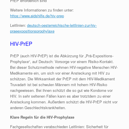
PrEP erforderlich sind
Weitere Informationen zu finden unter:
https://www.aidshilfe.de/hiv-prep
Leitlinien:
deutsch-oesterreichische-leitlinien-zur-hiv-
praeexpositionsprophylaxe
HIV-PrEP
PrEP (auch HIV-PrEP) ist die Abkürzung für „Prä-Expositions-
Prophylaxe“, auf Deutsch: Vorsorge vor einem Risiko-Kontakt.
Bei dieser Schutzmethode nehmen HIV-negative Menschen HIV-
Medikamente ein, um sich vor einer Ansteckung mit HIV zu
schützen. Die Wirksamkeit der PrEP mit dem HIV-Medikament
Truvada® ist bei schwulen Männern mit hohem HIV-Risiko
nachgewiesen. Bei ihnen schützt die so gut wie Kondome vor
HIV. In sehr seltenen Fällen kann es aber trotztdem zu einer
Ansteckung kommen. Außerdem schützt die HIV-PrEP nicht vor
anderen Geschlechtskrankheiten.
Klare Regeln für die HIV-Prophylaxe
Fachgesellschaften verabschieden Leitlinien: Sicherheit für