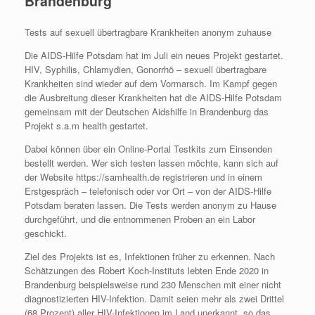
Brandenburg
Tests auf sexuell übertragbare Krankheiten anonym zuhause
Die AIDS-Hilfe Potsdam hat im Juli ein neues Projekt gestartet.
HIV, Syphilis, Chlamydien, Gonorrhö – sexuell übertragbare
Krankheiten sind wieder auf dem Vormarsch. Im Kampf gegen
die Ausbreitung dieser Krankheiten hat die AIDS-Hilfe Potsdam
gemeinsam mit der Deutschen Aidshilfe in Brandenburg das
Projekt s.a.m health gestartet.
Dabei können über ein Online-Portal Testkits zum Einsenden
bestellt werden. Wer sich testen lassen möchte, kann sich auf
der Website https://samhealth.de registrieren und in einem
Erstgespräch – telefonisch oder vor Ort – von der AIDS-Hilfe
Potsdam beraten lassen. Die Tests werden anonym zu Hause
durchgeführt, und die entnommenen Proben an ein Labor
geschickt.
Ziel des Projekts ist es, Infektionen früher zu erkennen. Nach
Schätzungen des Robert Koch-Instituts lebten Ende 2020 in
Brandenburg beispielsweise rund 230 Menschen mit einer nicht
diagnostizierten HIV-Infektion. Damit seien mehr als zwei Drittel
(68 Prozent) aller HIV-Infektionen im Land unerkannt, so das