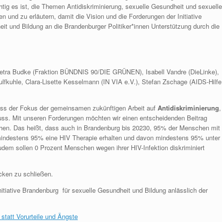
htig es ist, die Themen Antidiskriminierung, sexuelle Gesundheit und sexuelle
en und zu erläutern, damit die Vision und die Forderungen der Initiative
it und Bildung an die Brandenburger Politiker*innen Unterstützung durch die
etra Budke (Fraktion BÜNDNIS 90/DIE GRÜNEN), Isabell Vandre (DieLinke),
lfkuhle, Clara-Lisette Kesselmann (IN VIA e.V.), Stefan Zschage (AIDS-Hilfe
ass der Fokus der gemeinsamen zukünftigen Arbeit auf
Antidiskriminierung
,
ss. Mit unseren Forderungen möchten wir einen entscheidenden Beitrag
ichen. Das heißt, dass auch in Brandenburg bis 20230, 95% der Menschen mit
n mindestens 95% eine HIV Therapie erhalten und davon mindestens 95% unter
udem sollen 0 Prozent Menschen wegen ihrer HIV-Infektion diskriminiert
ücken zu schließen.
nitiative Brandenburg für sexuelle Gesundheit und Bildung anlässlich der
tatt Vorurteile und Ängste