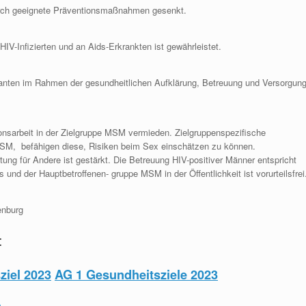
durch geeignete Präventionsmaßnahmen gesenkt.
IV-Infizierten und an Aids-Erkrankten ist gewährleistet.
anten im Rahmen der gesundheitlichen Aufklärung, Betreuung und Versorgun
ionsarbeit in der Zielgruppe MSM vermieden. Zielgruppenspezifische
MSM, befähigen diese, Risiken beim Sex einschätzen zu können.
ng für Andere ist gestärkt. Die Betreuung HIV-positiver Männer entspricht
 und der Hauptbetroffenen- gruppe MSM in der Öffentlichkeit ist vorurteilsfrei
enburg
:
ziel 2023
AG 1 Gesundheitsziele 2023