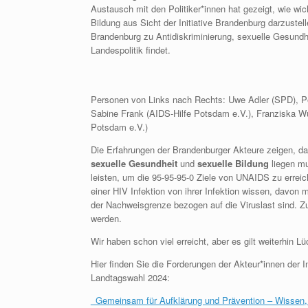
Austausch mit den Politiker*innen hat gezeigt, wie wic
Bildung aus Sicht der Initiative Brandenburg darzustell
Brandenburg zu Antidiskriminierung, sexuelle Gesundhe
Landespolitik findet.
Personen von Links nach Rechts: Uwe Adler (SPD), P
Sabine Frank (AIDS-Hilfe Potsdam e.V.), Franziska Wu
Potsdam e.V.)
Die Erfahrungen der Brandenburger Akteure zeigen, d
sexuelle Gesundheit
und
sexuelle Bildung
liegen mu
leisten, um die 95-95-95-0 Ziele von UNAIDS zu erre
einer HIV Infektion von ihrer Infektion wissen, davo
der Nachweisgrenze bezogen auf die Viruslast sind. Z
werden.
Wir haben schon viel erreicht, aber es gilt weiterhin L
Hier finden Sie die Forderungen der Akteur*innen der I
Landtagswahl 2024:
_Gemeinsam für Aufklärung und Prävention – Wissen, s