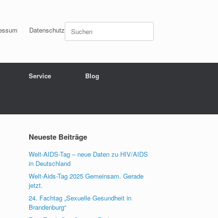
Suchen
essum
Datenschutz
nach:
Service
Blog
Neueste Beiträge
Welt-AIDS-Tag – neue Daten zu HIV/AIDS
in Deutschland
Welt-Aids-Tag 2025 Gemeinsam. Gerade
jetzt.
24. Fachtag „Sexuelle Gesundheit in
Brandenburg“