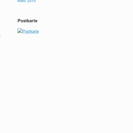
März 2015
Postkarte
g
.