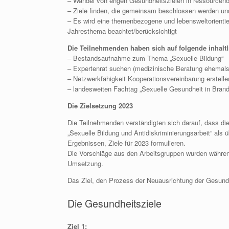
– Wandel von engen Gesundheitszielen in ressourcenor
– Ziele finden, die gemeinsam beschlossen werden und 
– Es wird eine themenbezogene und lebensweltorientie
Jahresthema beachtet/berücksichtigt
Die Teilnehmenden haben sich auf folgende inhaltl
– Bestandsaufnahme zum Thema „Sexuelle Bildung“
– Expertenrat suchen (medizinische Beratung ehemal
– Netzwerkfähigkeit Kooperationsvereinbarung erstell
– landesweiten Fachtag „Sexuelle Gesundheit in Brand
Die Zielsetzung 2023
Die Teilnehmenden verständigten sich darauf, dass d
„Sexuelle Bildung und Antidiskriminierungsarbeit“ als
Ergebnissen, Ziele für 2023 formulieren.
Die Vorschläge aus den Arbeitsgruppen wurden währen
Umsetzung.
Das Ziel, den Prozess der Neuausrichtung der Gesundh
Die Gesundheitsziele
Ziel 1: