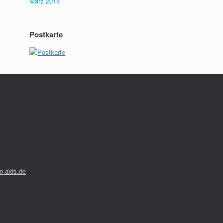
März 2015
Postkarte
-aids.de