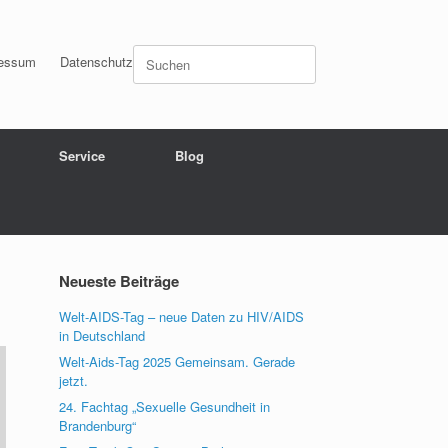
Suchen
essum
Datenschutz
nach:
Service
Blog
Neueste Beiträge
Welt-AIDS-Tag – neue Daten zu HIV/AIDS
in Deutschland
Welt-Aids-Tag 2025 Gemeinsam. Gerade
jetzt.
24. Fachtag „Sexuelle Gesundheit in
Brandenburg“