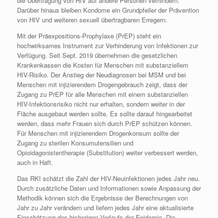
die Übertragung von HIV auf andere Personen verhindern.
Darüber hinaus bleiben Kondome ein Grund­pfeiler der Prävention
von HIV und weiteren sexuell übertragbaren Erregern.
Mit der Präexpositions-Prophylaxe (PrEP) steht ein
hochwirksames Instrument zur Verhinderung von Infektionen zur
Verfügung. Seit Sept. 2019 übernehmen die gesetzlichen
Krankenkassen die Kosten für Menschen mit substanziellem
HIV-Risiko. Der Anstieg der Neudiagnosen bei MSM und bei
Menschen mit injizierendem Drogen­gebrauch zeigt, dass der
Zugang zu PrEP für alle Menschen mit einem substanziellen
HIV-Infektionsrisiko nicht nur erhalten, sondern weiter in der
Fläche ausgebaut werden sollte. Es sollte darauf hingearbeitet
werden, dass mehr Frauen sich durch PrEP schützen können.
Für Menschen mit injizierendem Drogenkonsum sollte der
Zugang zu sterilen Konsum­utensilien und
Opioidagonistentherapie (Substitution) weiter verbessert werden,
auch in Haft.
Das RKI schätzt die Zahl der HIV-Neu­infektionen jedes Jahr neu.
Durch zusätzliche Daten und Informationen sowie Anpassung der
Methodik können sich die Ergebnisse der Berechnungen von
Jahr zu Jahr verändern und liefern jedes Jahr eine aktualisierte
Einschätzung des bisherigen Verlaufs der Epidemie. Die