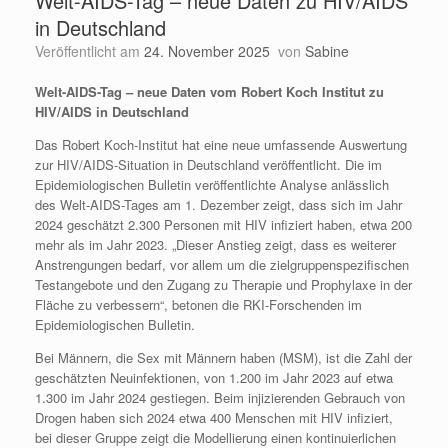
Welt-AIDS-Tag – neue Daten zu HIV/AIDS
in Deutschland
Veröffentlicht am
24. November 2025
von
Sabine
Welt-AIDS-Tag – neue Daten vom Robert Koch Institut zu
HIV/AIDS in Deutschland
Das Robert Koch-Institut hat eine neue umfassende Auswertung
zur HIV/AIDS-Situation in Deutschland veröffentlicht. Die im
Epidemio­logischen Bulletin veröffentlichte Analyse anlässlich
des Welt-AIDS-Tages am 1. Dezember zeigt, dass sich im Jahr
2024 geschätzt 2.300 Personen mit HIV infiziert haben, etwa 200
mehr als im Jahr 2023. „Dieser Anstieg zeigt, dass es weiterer
An­stren­gungen bedarf, vor allem um die zielgruppenspezifischen
Testangebote und den Zugang zu Therapie und Prophylaxe in der
Fläche zu verbessern“, betonen die RKI-Forschenden im
Epidemiologischen Bulletin.
Bei Männern, die Sex mit Männern haben (MSM), ist die Zahl der
geschätzten Neu­infektionen, von 1.200 im Jahr 2023 auf etwa
1.300 im Jahr 2024 gestiegen. Beim injizierenden Gebrauch von
Drogen haben sich 2024 etwa 400 Menschen mit HIV infiziert,
bei dieser Gruppe zeigt die Modellierung einen kontinuierlichen