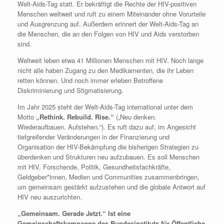
Welt-Aids-Tag statt. Er bekräftigt die Rechte der HIV-positiven
Menschen weltweit und ruft zu einem Miteinander ohne Vorurteile
und Ausgrenzung auf. Außerdem erinnert der Welt-Aids-Tag an
die Menschen, die an den Folgen von HIV und Aids verstorben
sind.
Weltweit leben etwa 41 Millionen Menschen mit HIV. Noch lange
nicht alle haben Zugang zu den Medikamenten, die ihr Leben
retten können. Und noch immer erleben Betroffene
Diskriminierung und Stigmatisierung.
Im Jahr 2025 steht der Welt-Aids-Tag international unter dem
Motto
„Rethink. Rebuild. Rise.“
(„Neu denken.
Wiederaufbauen. Aufstehen.“). Es ruft dazu auf, im Angesicht
tiefgreifender Veränderungen in der Finanzierung und
Organisation der HIV-Bekämpfung die bisherigen Strategien zu
überdenken und Strukturen neu aufzubauen. Es soll Menschen
mit HIV, Forschende, Politik, Gesundheitsfachkräfte,
Geldgeber*innen, Medien und Communities zusammenbringen,
um gemeinsam gestärkt aufzustehen und die globale Antwort auf
HIV neu auszurichten.
„Gemeinsam. Gerade Jetzt.“ Ist eine
Gemeinschaftskampagne des Bundesinstituts für Öffentliche