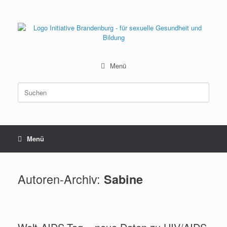
Zum
Inhalt
springen
Menü
Suchen
nach:
Menü
Autoren-Archiv:
Sabine