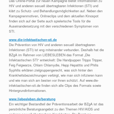
Das Online-Portal zur neuen Kampagne bietet Informationen zu
HIV und anderen sexuell übertragbaren Infektionen (STI) und
klärt zu Schutz- und Behandlungsmöglichkeiten auf. Neben den
Kampagnenmotiven, Onlineclips und dem aktuellen Kinospot
finden sich auf der Seite auch spielerische Tools für die
Auseinandersetzung mit den verschiedenen Symptomen von
STI.
www.die-infektastischen-sti.de
Die Prävention von HIV und anderen sexuell übertragbaren
Infektionen (STI) ist eng miteinander verbunden. Deshalb hat die
BZgA im Rahmen von LIEBESLEBEN das Format „Die
Infektastischen STI“ entwickelt: Die Handpuppen Trippo Tripper,
Feig Feigwarze, Chlam Chlamydie, Hepp Hepatitis und Philis
Syphilis erklären zielgruppengerecht, was sich hinter den
Krankheitsbezeichnungen verbirgt, wie man sich infizieren kann
und wie man sich am besten vor ihnen schützt. Auf www.die-
infektastischen-sti.de finden sich alle Clips des Formats sowie
Hintergrundinformationen.
www.liebesleben.de/beratung
Ein wichtiger Bestandteil der Präventionsarbeit der BZgA ist das
persönliche Beratungsangebot zu den Themen HIV/AIDS und