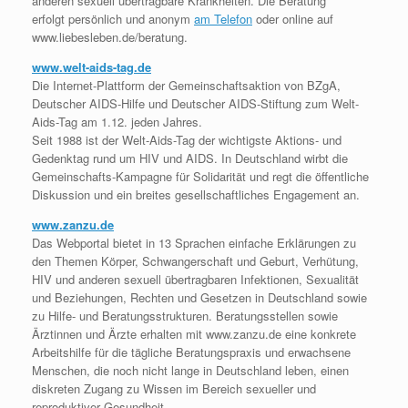
anderen sexuell übertragbare Krankheiten. Die Beratung
erfolgt persönlich und anonym
am Telefon
oder online auf
www.liebesleben.de/beratung.
www.welt-aids-tag.de
Die Internet-Plattform der Gemeinschaftsaktion von BZgA,
Deutscher AIDS-Hilfe und Deutscher AIDS-Stiftung zum Welt-
Aids-Tag am 1.12. jeden Jahres.
Seit 1988 ist der Welt-Aids-Tag der wichtigste Aktions- und
Gedenktag rund um HIV und AIDS. In Deutschland wirbt die
Gemeinschafts-Kampagne für Solidarität und regt die öffentliche
Diskussion und ein breites gesellschaftliches Engagement an.
www.zanzu.de
Das Webportal bietet in 13 Sprachen einfache Erklärungen zu
den Themen Körper, Schwangerschaft und Geburt, Verhütung,
HIV und anderen sexuell übertragbaren Infektionen, Sexualität
und Beziehungen, Rechten und Gesetzen in Deutschland sowie
zu Hilfe- und Beratungsstrukturen. Beratungsstellen sowie
Ärztinnen und Ärzte erhalten mit www.zanzu.de eine konkrete
Arbeitshilfe für die tägliche Beratungspraxis und erwachsene
Menschen, die noch nicht lange in Deutschland leben, einen
diskreten Zugang zu Wissen im Bereich sexueller und
reproduktiver Gesundheit.