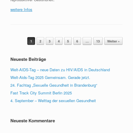
weitere Infos
Beitragsnavigation
1
2
3
4
5
6
…
13
Weiter »
Neueste Beiträge
Welt-AIDS-Tag – neue Daten zu HIV/AIDS in Deutschland
Welt-Aids-Tag 2025 Gemeinsam. Gerade jetzt.
24. Fachtag „Sexuelle Gesundheit in Brandenburg“
Fast Track City Summit Berlin 2025
4. September – Welttag der sexuellen Gesundheit
Neueste Kommentare