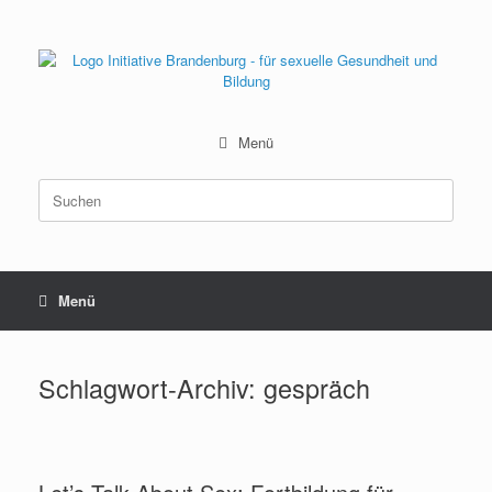
Zum
Inhalt
springen
Menü
Suchen
nach:
Menü
Schlagwort-Archiv:
gespräch