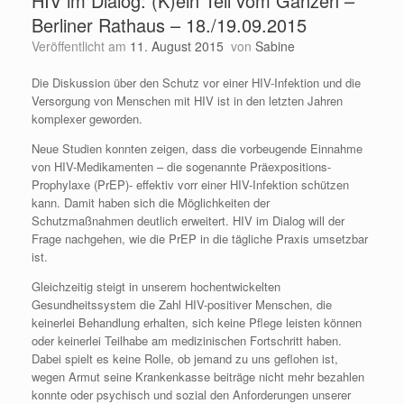
HIV im Dialog: (K)ein Teil vom Ganzen –
Berliner Rathaus – 18./19.09.2015
Veröffentlicht am
11. August 2015
von
Sabine
Die Diskussion über den Schutz vor einer HIV-Infektion und die
Versorgung von Menschen mit HIV ist in den letzten Jahren
komplexer geworden.
Neue Studien konnten zeigen, dass die vorbeugende Einnahme
von HIV-Medikamenten – die sogenannte Präexpositions-
Prophylaxe (PrEP)- effektiv vorr einer HIV-Infektion schützen
kann. Damit haben sich die Möglichkeiten der
Schutzmaßnahmen deutlich erweitert. HIV im Dialog will der
Frage nachgehen, wie die PrEP in die tägliche Praxis umsetzbar
ist.
Gleichzeitig steigt in unserem hochentwickelten
Gesundheitssystem die Zahl HIV-positiver Menschen, die
keinerlei Behandlung erhalten, sich keine Pflege leisten können
oder keinerlei Teilhabe am medizinischen Fortschritt haben.
Dabei spielt es keine Rolle, ob jemand zu uns geflohen ist,
wegen Armut seine Krankenkasse beiträge nicht mehr bezahlen
konnte oder psychisch und sozial den Anforderungen unserer