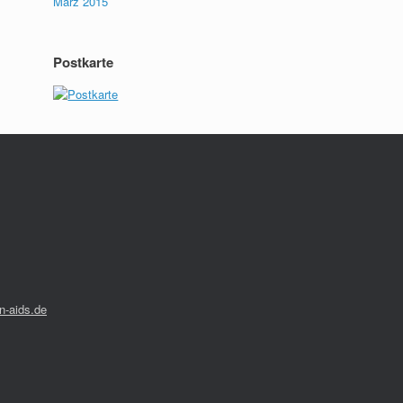
März 2015
Postkarte
-aids.de