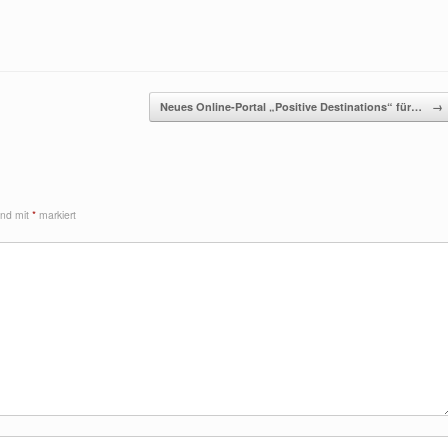
Neues Online-Portal „Positive Destinations“ für…
→
sind mit
*
markiert