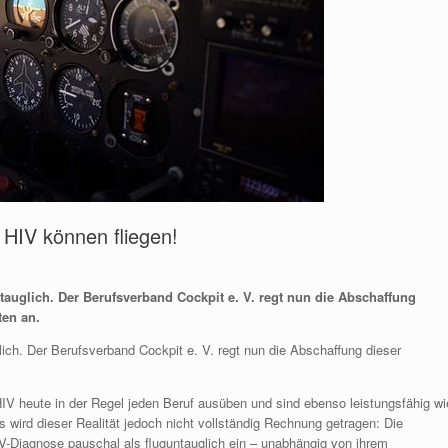
t HIV können fliegen!
ntauglich. Der Berufsverband Cockpit e. V. regt nun die Abschaffung
ten an.
glich. Der Berufsverband Cockpit e. V. regt nun die Abschaffung dieser
 heute in der Regel jeden Beruf ausüben und sind ebenso leistungsfähig wi
s wird dieser Realität jedoch nicht vollständig Rechnung getragen: Die
HIV-Diagnose pauschal als fluguntauglich ein – unabhängig von ihrem