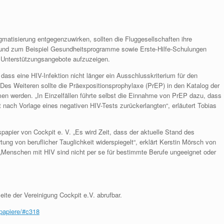
matisierung entgegenzuwirken, sollten die Fluggesellschaften ihre
 und zum Beispiel Gesundheitsprogramme sowie Erste-Hilfe-Schulungen
d Unterstützungsangebote aufzuzeigen.
dass eine HIV-Infektion nicht länger ein Ausschlusskriterium für den
Des Weiteren sollte die Präexpositionsprophylaxe (PrEP) in den Katalog der
n werden. „In Einzelfällen führte selbst die Einnahme von PrEP dazu, dass
st nach Vorlage eines negativen HIV-Tests zurückerlangten“, erläutert Tobias
papier von Cockpit e. V. „Es wird Zeit, dass der aktuelle Stand des
ng von beruflicher Tauglichkeit widerspiegelt“, erklärt Kerstin Mörsch von
„Menschen mit HIV sind nicht per se für bestimmte Berufe ungeeignet oder
eite der Vereinigung Cockpit e.V. abrufbar.
spapiere/#c318