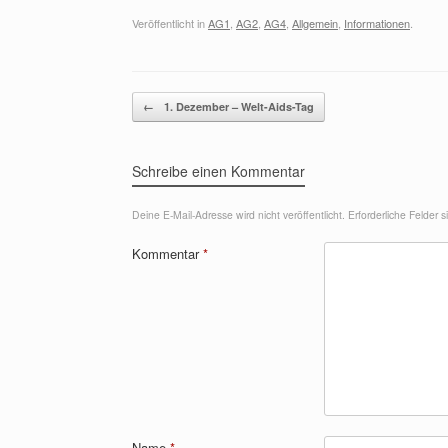
Veröffentlicht in
AG1
,
AG2
,
AG4
,
Allgemein
,
Informationen
.
Beitragsnavigation
←
1. Dezember – Welt-Aids-Tag
Schreibe einen Kommentar
Deine E-Mail-Adresse wird nicht veröffentlicht.
Erforderliche Felder 
Kommentar
*
Name
*