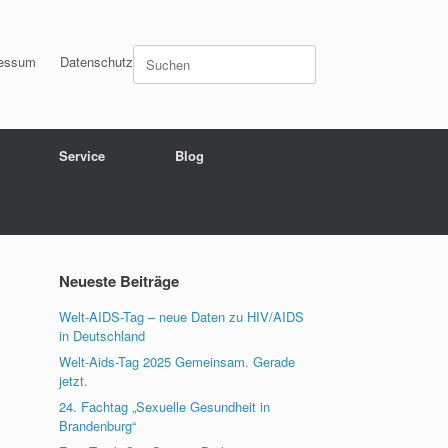
Suchen
essum
Datenschutz
nach:
Service
Blog
Neueste Beiträge
Welt-AIDS-Tag – neue Daten zu HIV/AIDS
in Deutschland
Welt-Aids-Tag 2025 Gemeinsam. Gerade
jetzt.
24. Fachtag „Sexuelle Gesundheit in
Brandenburg“