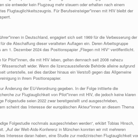
en sie entweder kein Flugzeug mehr steuern oder erhalten nach einem
tes Flugtauglichkeitszeugnis. Für Berufseinsteiger*innen mit HIV bleibt der
sperrt.
ührer*innen in Deutschland, engagiert sich seit 1969 für die Verbesserung der
h für die Abschaffung dieser veralteten Auflagen ein. Deren Arbeitsgruppe
s am 1. Dezember 2024 das Positionspapier „Fliegen mit HIV“ veröffentlicht.
 für Pilot*innen, die mit HIV leben, gelten demnach seit 2008 nahezu
r Wissenschaft wider. Wenn die lizenzausstellende Behörde alleine aufgrund
eit unterstelle, sei dies darüber hinaus ein Verstoß gegen das Allgemeine
einigung in ihrem Positionspapier.
ur Änderung der EU-Verordnung gegeben. In der Folge initiierte die
cherche zur Flugtauglichkeit von Pilot*innen mit HIV, die jedoch keine klaren
ige Folgestudie seien 2022 zwar bereitgestellt und ausgeschrieben,
tdem scheint das Interesse der europäischen Akteur*innen an diesem Thema
endige Folgestudie nochmals ausgeschrieben werden“, erklärt Tobias Hinsch,
pit. „Auf der Welt-Aids-Konferenz in München konnten wir mit mehreren
s Interesse daran haben, eine Studie zur medizinischen Flugtauglichkeit vo