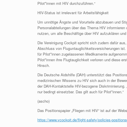
Pilot*innen mit HIV durchzuführen.“
HIV-Status ist irrelevant für Arbeitsfähigkeit
Um unnötige Ängste und Vorurteile abzubauen und Stig
Personalabteilungen über das Thema HIV informieren
nutzen, um alle Beschäftige über HIV aufzuklären un
Die Vereinigung Cockpit spricht sich zudem dafür aus, 
Abschluss von Fluguntauglichkeitsversicherungen ist. 
für Pilot*innen zugelassenen Medikamente aufgenomme
Pilot*innen ihre Flugtauglichkeit verloren und diese er
Hinsch.
Die Deutsche Aidshilfe (DAH) unterstützt das Positions
medizinischen Wissens zu HIV sich auch in der Bewertu
der DAH-Kontaktstelle HIV-bezogene Diskriminierung. 
nur bedingt einsetzbar. Das gilt auch für Pilot*innen.“
(ascho)
Das Positionspapier „Fliegen mit HIV“ ist auf der Webs
https://www.vcockpit.de/flight-safety/policies-position