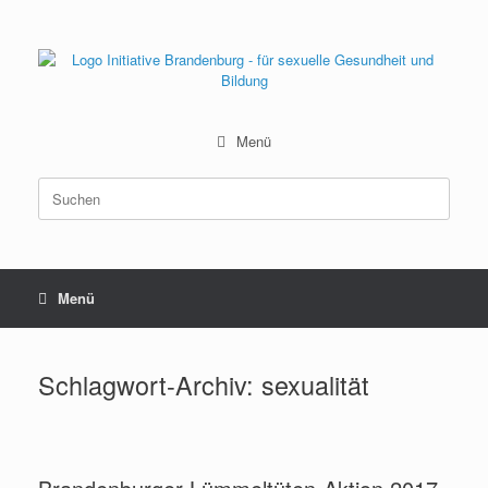
Zum
Inhalt
springen
Menü
Suchen
nach:
Menü
Schlagwort-Archiv:
sexualität