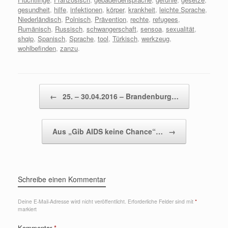
gesundheit
,
hilfe
,
infektionen
,
körper
,
krankheit
,
leichte Sprache
,
Niederländisch
,
Polnisch
,
Prävention
,
rechte
,
refugees
,
Rumänisch
,
Russisch
,
schwangerschaft
,
sensoa
,
sexualität
,
shqip
,
Spanisch
,
Sprache
,
tool
,
Türkisch
,
werkzeug
,
wohlbefinden
,
zanzu
.
Beitragsnavigation
←
25. – 30.04.2016 – Brandenburg…
Aus „Gib AIDS keine Chance“…
→
Schreibe einen Kommentar
Deine E-Mail-Adresse wird nicht veröffentlicht.
Erforderliche Felder sind mit
*
markiert
Kommentar
*