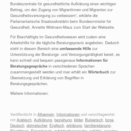
Bundeszentrale für gesundheitliche Aufklärung einen wichtigen
Beitrag, um den Zugang von Migrantinnen und Migranten zur
Gesundheitsversorgung zu verbessern“, erklärte die
Parlamentarische Staatssekretärin beim Bundesminister für
Gesundheit, Annette Widmann-Mauz zum Start der Webseite.
Für Beschäftigte im Gesundheitswesen wird zudem eine
Arbeitshilfe für die tägliche Beratungspraxis angeboten. Dadurch
steht in diesem Bereich eine
umfassende Hilfe
zur
Unterstützung der Beratungs- und Versorgungstätigkeit bereit, es
kann schnell und bequem passgenaue
Informationen für
Beratungsgespräche
in verschiedenen Sprachen
zusammengestellt werden und man erhält ein
Wörterbuch
zur
Übersetzung und Erklärung von Begriffen in
Beratungsgesprächen.
Weitere Informationen:
Veröffentlicht in
Allgemein
,
Informationen
und verschlagwortet
mit
Arabisch
,
Aufklärung
,
beziehung
,
bilder
,
Bulgarisch
,
bzga
,
Deutsch
,
dolmetscher
,
Englisch
,
erklärung
,
familienplanung
,
Flüchtlinge
,
Französisch
,
gebäderdensprache
,
gefühle
,
gesetze
,