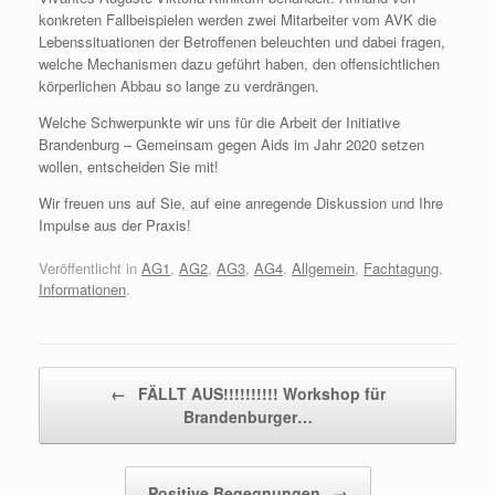
konkreten Fallbeispielen werden zwei Mitarbeiter vom AVK die
Lebenssituationen der Betroffenen beleuchten und dabei fragen,
welche Mechanismen dazu geführt haben, den offensichtlichen
körperlichen Abbau so lange zu verdrängen.
Welche Schwerpunkte wir uns für die Arbeit der Initiative
Brandenburg – Gemeinsam gegen Aids im Jahr 2020 setzen
wollen, entscheiden Sie mit!
Wir freuen uns auf Sie, auf eine anregende Diskussion und Ihre
Impulse aus der Praxis!
Veröffentlicht in
AG1
,
AG2
,
AG3
,
AG4
,
Allgemein
,
Fachtagung
,
Informationen
.
Beitragsnavigation
←
FÄLLT AUS!!!!!!!!!! Workshop für
Brandenburger…
Positive Begegnungen
→