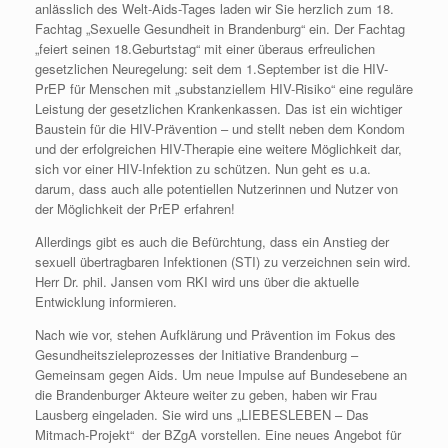
anlässlich des Welt-Aids-Tages laden wir Sie herzlich zum 18.
Fachtag „Sexuelle Gesundheit in Brandenburg“ ein. Der Fachtag
„feiert seinen 18.Geburtstag“ mit einer überaus erfreulichen
gesetzlichen Neuregelung: seit dem 1.September ist die HIV-
PrEP für Menschen mit „substanziellem HIV-Risiko“ eine reguläre
Leistung der gesetzlichen Krankenkassen. Das ist ein wichtiger
Baustein für die HIV-Prävention – und stellt neben dem Kondom
und der erfolgreichen HIV-Therapie eine weitere Möglichkeit dar,
sich vor einer HIV-Infektion zu schützen. Nun geht es u.a.
darum, dass auch alle potentiellen Nutzerinnen und Nutzer von
der Möglichkeit der PrEP erfahren!
Allerdings gibt es auch die Befürchtung, dass ein Anstieg der
sexuell übertragbaren Infektionen (STI) zu verzeichnen sein wird.
Herr Dr. phil. Jansen vom RKI wird uns über die aktuelle
Entwicklung informieren.
Nach wie vor, stehen Aufklärung und Prävention im Fokus des
Gesundheitszieleprozesses der Initiative Brandenburg –
Gemeinsam gegen Aids. Um neue Impulse auf Bundesebene an
die Brandenburger Akteure weiter zu geben, haben wir Frau
Lausberg eingeladen. Sie wird uns „LIEBESLEBEN – Das
Mitmach-Projekt“ der BZgA vorstellen. Eine neues Angebot für