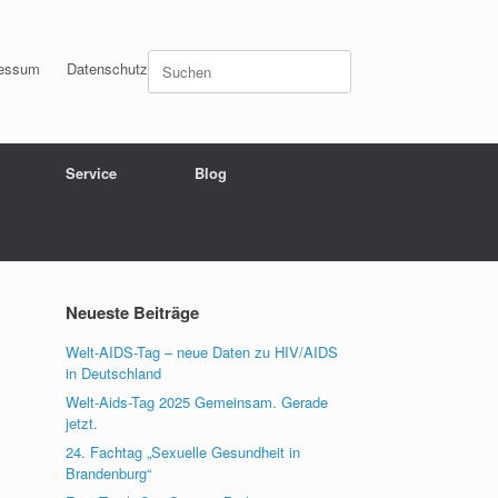
Suchen
essum
Datenschutz
nach:
Service
Blog
Neueste Beiträge
Welt-AIDS-Tag – neue Daten zu HIV/AIDS
in Deutschland
Welt-Aids-Tag 2025 Gemeinsam. Gerade
jetzt.
24. Fachtag „Sexuelle Gesundheit in
Brandenburg“