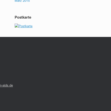
März 2015
Postkarte
-aids.de