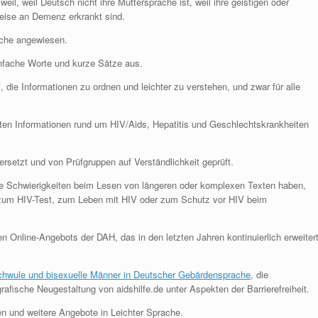
weil, weil Deutsch nicht ihre Muttersprache ist, weil ihre geistigen oder
weise an Demenz erkrankt sind.
ache angewiesen.
infache Worte und kurze Sätze aus.
die Informationen zu ordnen und leichter zu verstehen, und zwar für alle
gsten Informationen rund um HIV/Aids, Hepatitis und Geschlechtskrankheiten
ersetzt und von Prüfgruppen auf Verständlichkeit geprüft.
e Schwierigkeiten beim Lesen von längeren oder komplexen Texten haben,
a zum HIV-Test, zum Leben mit HIV oder zum Schutz vor HIV beim
eien Online-Angebots der DAH, das in den letzten Jahren kontinuierlich erweiter
schwule und bisexuelle Männer in Deutscher Gebärdensprache
, die
rafische Neugestaltung von aidshilfe.de unter Aspekten der Barrierefreiheit.
n und weitere Angebote in Leichter Sprache.