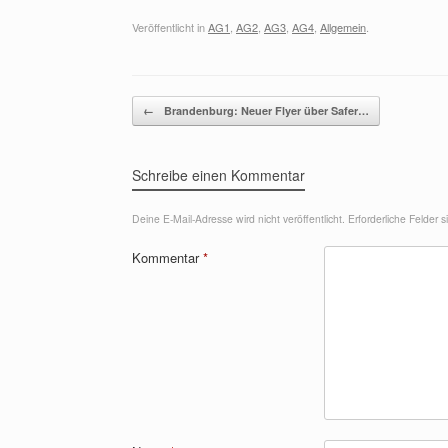
Veröffentlicht in
AG1
,
AG2
,
AG3
,
AG4
,
Allgemein
.
Beitragsnavigation
←
Brandenburg: Neuer Flyer über Safer…
Schreibe einen Kommentar
Deine E-Mail-Adresse wird nicht veröffentlicht.
Erforderliche Felder 
Kommentar
*