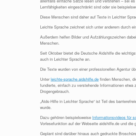
allenfalls einfache Sätze lesen und verstehen – sei es 
Lernfähigkeiten eingeschränkt sind oder sie beispiels
Diese Menschen sind daher auf Texte in Leichter Spr
Leichte Sprache zeichnet sich unter anderem durch e
Außerdem helfen Bilder und Aufzählungszeichen dabei, 
Menschen.
Seit Oktober bietet die Deutsche Aidshilfe die wichti
auch in Leichter Sprache an.
Die Texte wurden von einer professionellen Agentur üb
Unter
leichte-sprache.aidshilfe.de
finden Menschen, di
fundierte, einfach zu verstehende Informationen etw
Drogengebrauch.
„Aids-Hilfe in Leichter Sprache“ ist Teil des barrierefr
wurde.
Dazu gehören beispielsweise
Informationsvideos für 
Vorlesefunktion auf der Webseite aidshilfe.de und die g
Geplant sind darüber hinaus auch gedruckte Broschüre