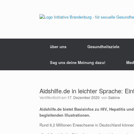
Zum
Inhalt
springen
über uns
Gesundheitsziele
Sag uns deine Meinung dazu!
Med
Aidshilfe.de in leichter Sprache: Ei
Veröffentlicht am
17. Dezember 2020
von
Sabine
Aidshilfe.de bietet Basisinfos zu HIV, Hepatitis u
begleitenden Illustrationen.
Rund 6,2 Millionen Erwachsene in Deutschland können 