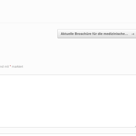
Aktuelle Broschüre für die medizinische…
→
sind mit
*
markiert