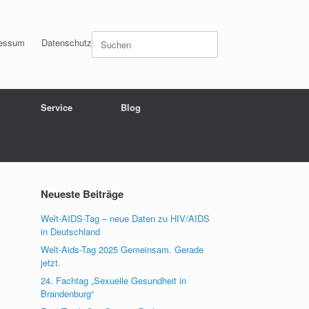
Suchen
essum
Datenschutz
nach:
Service
Blog
Neueste Beiträge
Welt-AIDS-Tag – neue Daten zu HIV/AIDS
in Deutschland
Welt-Aids-Tag 2025 Gemeinsam. Gerade
jetzt.
24. Fachtag „Sexuelle Gesundheit in
Brandenburg“