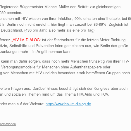
r Regierende Bürgermeister Michael Müller den Beitritt zur gleichnamigen
2030 beenden.
Menschen mit HIV wissen von ihrer Infektion, 90% erhalten eineTherapie, bei 9
in Berlin noch nicht erreicht, hier liegt man zurzeit bei 86-89%. Zugleich ist
 Deutschland. (430 pro Jahr, also mehr als eine pro Tag).
ferenz
„HIV IM DIALOG“
ist der Startschuss für die letzten Meter Richtung
izin, Selbsthilfe und Prävention loten gemeinsam aus, wie Berlin das große
Erkrankungen mehr – in Angriff nehmen kann.
kann man dafür sorgen, dass noch mehr Menschen frühzeitig von ihrer HIV-
e Versorgungsmodelle für Menschen ohne Aufenthaltspapiere oder
ng von Menschen mit HIV und den besonders stark betroffenen Gruppen noch
weitere Fragen aus. Darüber hinaus beschäftigt sich der Kongress aber auch
ischen und sozialen Themen rund um das Thema HIV/Aids und HCV.
ndet man auf der Website:
http://www.hiv-im-dialog.de
formationen
.