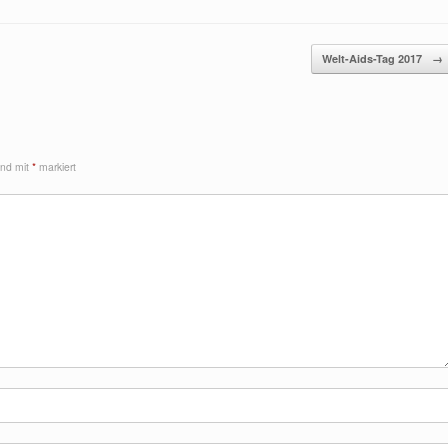
Welt-Aids-Tag 2017
→
sind mit
*
markiert