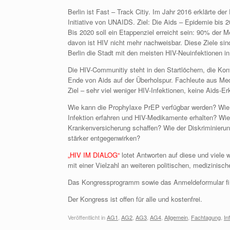
Berlin ist Fast – Track Citiy. Im Jahr 2016 erklärte de
Initiative von UNAIDS. Ziel: Die Aids – Epidemie bis 
Bis 2020 soll ein Etappenziel erreicht sein: 90% der 
davon ist HIV nicht mehr nachweisbar. Diese Ziele sind 
Berlin die Stadt mit den meisten HIV-Neuinfektionen in
Die HIV-Communitiy steht in den Startlöchern, die Kon
Ende von Aids auf der Überholspur. Fachleute aus Med
Ziel – sehr viel weniger HIV-Infektionen, keine Aids-
Wie kann die Prophylaxe PrEP verfügbar werden? Wie 
Infektion erfahren und HIV-Medikamente erhalten? Wi
Krankenversicherung schaffen? Wie der Diskriminieru
stärker entgegenwirken?
„HIV IM DIALOG“
lotet Antworten auf diese und viele 
mit einer Vielzahl an weiteren politischen, medizin
Das Kongressprogramm sowie das Anmeldeformular fi
Der Kongress ist offen für alle und kostenfrei.
Veröffentlicht in
AG1
,
AG2
,
AG3
,
AG4
,
Allgemein
,
Fachtagung
,
In