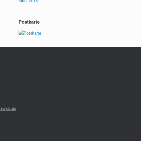
März 2015
Postkarte
-aids.de