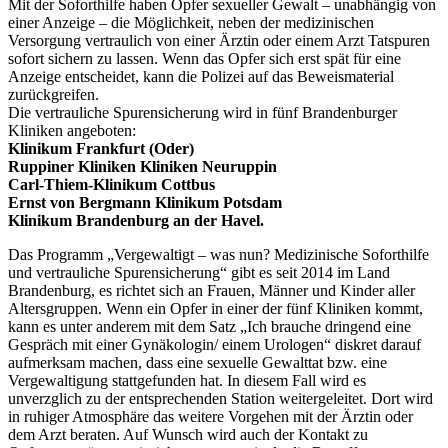
Mit der Soforthilfe haben Opfer sexueller Gewalt – unabhängig von
einer Anzeige – die Möglichkeit, neben der medizinischen
Versorgung vertraulich von einer Ärztin oder einem Arzt Tatspuren
sofort sichern zu lassen. Wenn das Opfer sich erst spät für eine
Anzeige entscheidet, kann die Polizei auf das Beweismaterial
zurückgreifen.
Die vertrauliche Spurensicherung wird in fünf Brandenburger
Kliniken angeboten:
Klinikum Frankfurt (Oder)
Ruppiner Kliniken Kliniken Neuruppin
Carl-Thiem-Klinikum Cottbus
Ernst von Bergmann Klinikum Potsdam
Klinikum Brandenburg an der Havel.
Das Programm „Vergewaltigt – was nun? Medizinische Soforthilfe
und vertrauliche Spurensicherung“ gibt es seit 2014 im Land
Brandenburg, es richtet sich an Frauen, Männer und Kinder aller
Altersgruppen. Wenn ein Opfer in einer der fünf Kliniken kommt,
kann es unter anderem mit dem Satz „Ich brauche dringend eine
Gespräch mit einer Gynäkologin/ einem Urologen“ diskret darauf
aufmerksam machen, dass eine sexuelle Gewalttat bzw. eine
Vergewaltigung stattgefunden hat. In diesem Fall wird es
unverzglich zu der entsprechenden Station weitergeleitet. Dort wird
in ruhiger Atmosphäre das weitere Vorgehen mit der Ärztin oder
dem Arzt beraten. Auf Wunsch wird auch der Kontakt zu