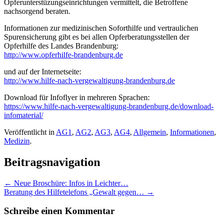
Opferunterstüzungseinrichtungen vermittelt, die Betroffene
nachsorgend beraten.
Informationen zur medizinischen Soforthilfe und vertraulichen
Spurensicherung gibt es bei allen Opferberatungsstellen der
Opferhilfe des Landes Brandenburg:
http://www.opferhilfe-brandenburg.de
und auf der Internetseite:
http://www.hilfe-nach-vergewaltigung-brandenburg.de
Download für Infoflyer in mehreren Sprachen:
https://www.hilfe-nach-vergewaltigung-brandenburg.de/download-
infomaterial/
Veröffentlicht in
AG1
,
AG2
,
AG3
,
AG4
,
Allgemein
,
Informationen
,
Medizin
.
Beitragsnavigation
←
Neue Broschüre: Infos in Leichter…
Beratung des Hilfetelefons „Gewalt gegen…
→
Schreibe einen Kommentar